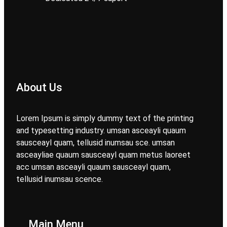
About Us
Lorem Ipsum is simply dummy text of the printing
and typesetting industry. umsan asceayli quaum
sausceayl quam, tellusid inumsau sce. umsan
asceayliae quaum sausceayl quam metus laoreet
acc umsan asceayli quaum sausceayl quam,
tellusid inumsau scence.
Main Menu