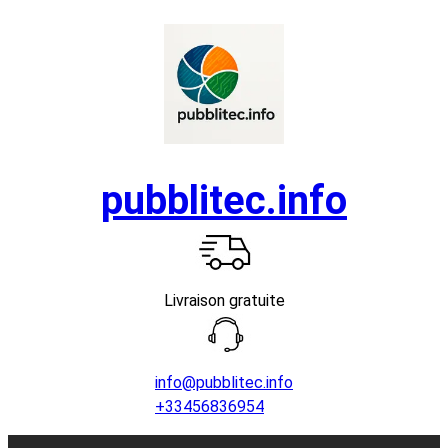
Aller
au
contenu
pubblitec.info
Livraison gratuite
info@pubblitec.info
+33456836954