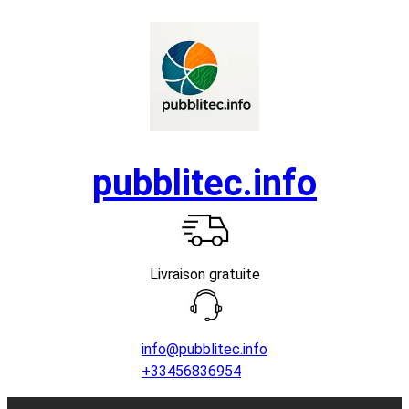
Aller
au
contenu
pubblitec.info
Livraison gratuite
info@pubblitec.info
+33456836954