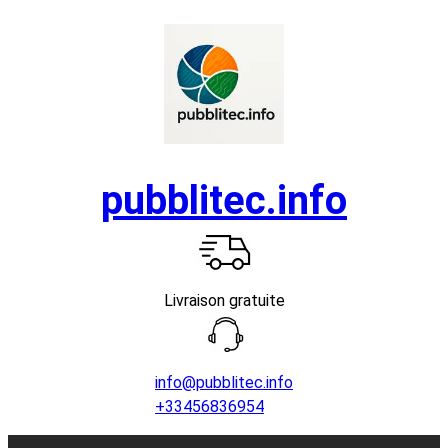
Aller
au
contenu
pubblitec.info
Livraison gratuite
info@pubblitec.info
+33456836954