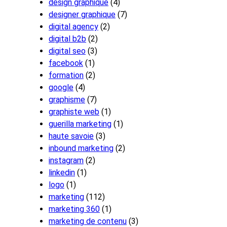
design graphique
(4)
designer graphique
(7)
digital agency
(2)
digital b2b
(2)
digital seo
(3)
facebook
(1)
formation
(2)
google
(4)
graphisme
(7)
graphiste web
(1)
guerilla marketing
(1)
haute savoie
(3)
inbound marketing
(2)
instagram
(2)
linkedin
(1)
logo
(1)
marketing
(112)
marketing 360
(1)
marketing de contenu
(3)