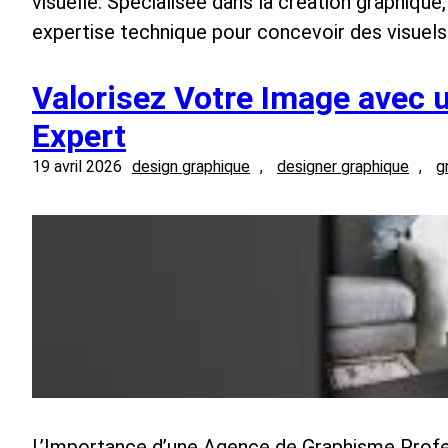
visuelle. Spécialisée dans la création graphique,
expertise technique pour concevoir des visuels
Valorisez Votre Image avec
Expert
19 avril 2026
design graphique
, 
designer graphique
, 
g
L’Importance d’une Agence de Graphisme Profe