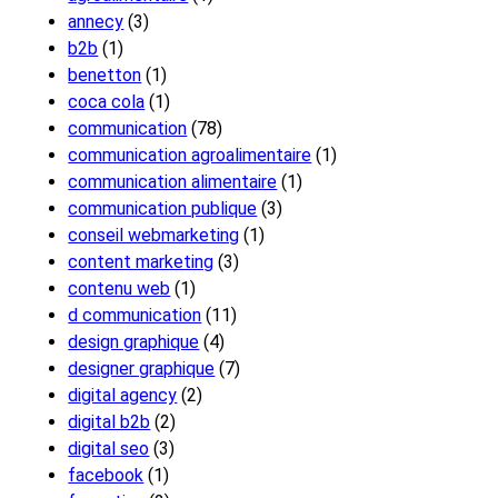
annecy
(3)
b2b
(1)
benetton
(1)
coca cola
(1)
communication
(78)
communication agroalimentaire
(1)
communication alimentaire
(1)
communication publique
(3)
conseil webmarketing
(1)
content marketing
(3)
contenu web
(1)
d communication
(11)
design graphique
(4)
designer graphique
(7)
digital agency
(2)
digital b2b
(2)
digital seo
(3)
facebook
(1)