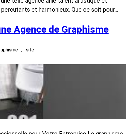
 une telle agence allie talent artistique et
 percutants et harmonieux. Que ce soit pour…
 une Agence de Graphisme
raphisme
, 
site
ssionnelle pour Votre Entreprise Le graphisme