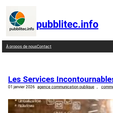
Aller
au
contenu
pubblitec.info
À propos de nous
Contact
Les Services Incontournable
01 janvier 2026
agence communication publique
, 
commun