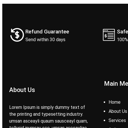
Refund Guarantee
Saf
Send within 30 days
100%
Main M
About Us
Home
Lorem Ipsum is simply dummy text of
About Us
the printing and typesetting industry.
Services
umsan asceayli quaum sausceayl quam,
tellusid inumsau sce. umsan asceayliae