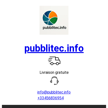
Aller
au
contenu
pubblitec.info
Livraison gratuite
info@pubblitec.info
+33456836954