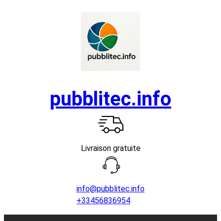
Aller
au
contenu
pubblitec.info
Livraison gratuite
info@pubblitec.info
+33456836954