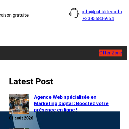
info@pubblitec.info
raison gratuite
+33456836954
Offer Zone
Latest Post
Agence Web spécialisée en
Marketing Digital : Boostez votre
présence en ligne !
01 août 2026