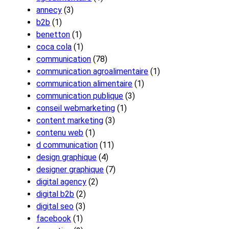
annecy
(3)
b2b
(1)
benetton
(1)
coca cola
(1)
communication
(78)
communication agroalimentaire
(1)
communication alimentaire
(1)
communication publique
(3)
conseil webmarketing
(1)
content marketing
(3)
contenu web
(1)
d communication
(11)
design graphique
(4)
designer graphique
(7)
digital agency
(2)
digital b2b
(2)
digital seo
(3)
facebook
(1)