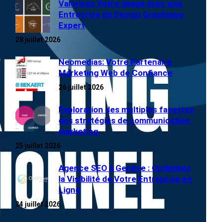
Valorisez Votre Image avec une
Entreprise de Design Graphique
Expert
28 juillet 2026
Neomedias: Votre Partenaire
Marketing Web de Confiance
26 juillet 2026
Exploration des multiples facettes
des stratégies de communication
marketing
25 juillet 2026
Agence SEO à Genève : Optimisez
la Visibilité de Votre Entreprise en
Ligne
24 juillet 2026