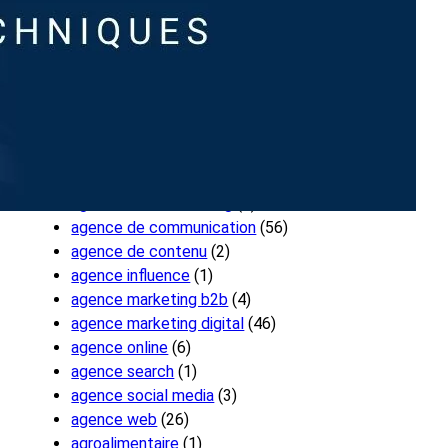
Categories
24mx
(1)
adwords
(3)
agence 360
(1)
agence communication publique
(3)
agence communication santé
(1)
agence data marketing
(1)
agence de communication
(56)
agence de contenu
(2)
agence influence
(1)
agence marketing b2b
(4)
agence marketing digital
(46)
agence online
(6)
agence search
(1)
agence social media
(3)
agence web
(26)
agroalimentaire
(1)