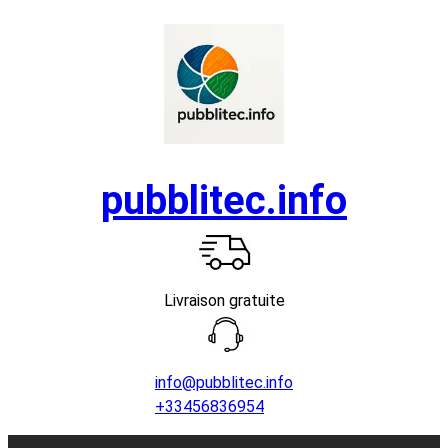
Aller
au
contenu
pubblitec.info
Livraison gratuite
info@pubblitec.info
+33456836954