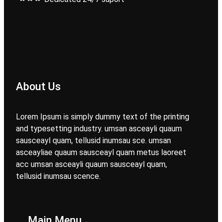
About Us
Lorem Ipsum is simply dummy text of the printing
and typesetting industry. umsan asceayli quaum
sausceayl quam, tellusid inumsau sce. umsan
asceayliae quaum sausceayl quam metus laoreet
acc umsan asceayli quaum sausceayl quam,
tellusid inumsau scence.
Main Menu