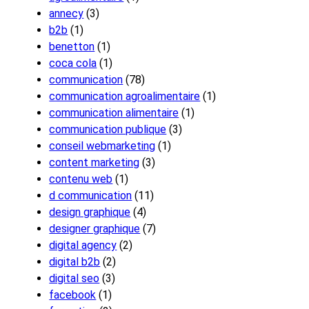
annecy
(3)
b2b
(1)
benetton
(1)
coca cola
(1)
communication
(78)
communication agroalimentaire
(1)
communication alimentaire
(1)
communication publique
(3)
conseil webmarketing
(1)
content marketing
(3)
contenu web
(1)
d communication
(11)
design graphique
(4)
designer graphique
(7)
digital agency
(2)
digital b2b
(2)
digital seo
(3)
facebook
(1)