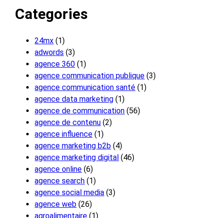
Categories
24mx
(1)
adwords
(3)
agence 360
(1)
agence communication publique
(3)
agence communication santé
(1)
agence data marketing
(1)
agence de communication
(56)
agence de contenu
(2)
agence influence
(1)
agence marketing b2b
(4)
agence marketing digital
(46)
agence online
(6)
agence search
(1)
agence social media
(3)
agence web
(26)
agroalimentaire
(1)