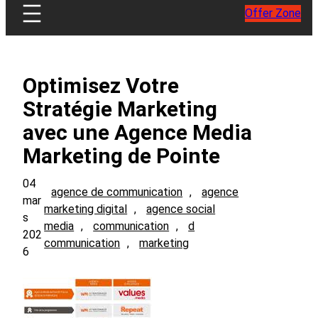
Offer Zone
Optimisez Votre
Stratégie Marketing
avec une Agence Media
Marketing de Pointe
04
agence de communication
, 
agence
mar
marketing digital
, 
agence social
s
media
, 
communication
, 
d
202
communication
, 
marketing
6