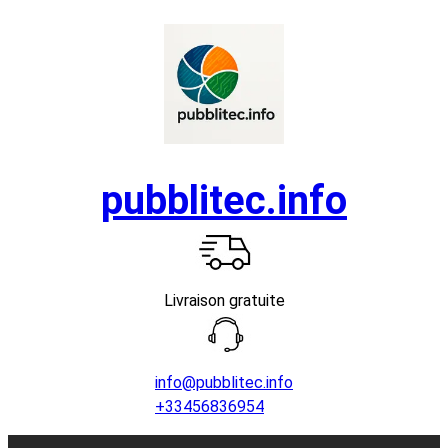
Aller
au
contenu
pubblitec.info
Livraison gratuite
info@pubblitec.info
+33456836954