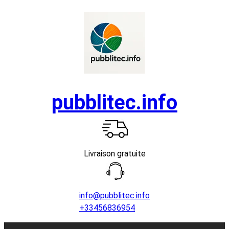
Aller
au
contenu
pubblitec.info
Livraison gratuite
info@pubblitec.info
+33456836954