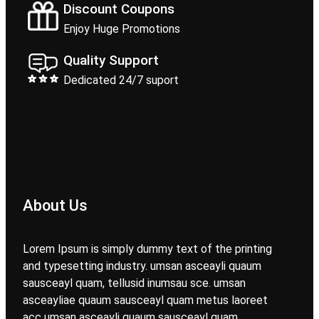
Discount Coupons
Enjoy Huge Promotions
Quality Support
Dedicated 24/7 suport
About Us
Lorem Ipsum is simply dummy text of the printing
and typesetting industry. umsan asceayli quaum
sausceayl quam, tellusid inumsau sce. umsan
asceayliae quaum sausceayl quam metus laoreet
acc umsan asceayli quaum sausceayl quam,