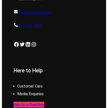
test@example.com
123 456 7890
Facebook
Twitter
LinkedIn
Instagram
Here to Help
Customer Care
Media Enquiries
Ask Us a Question