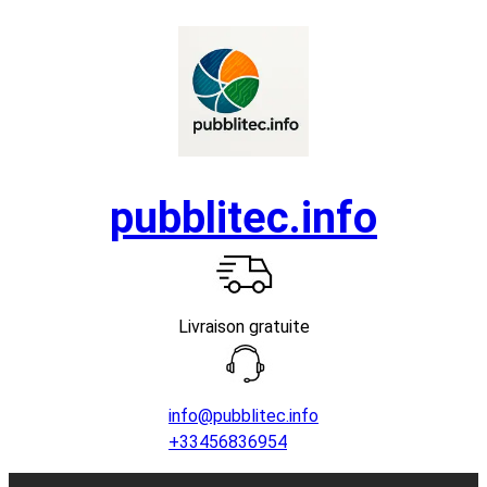
Aller
au
contenu
pubblitec.info
Livraison gratuite
info@pubblitec.info
+33456836954