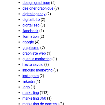
design graphique
(4)
designer graphique
(7)
digital agency
(2)
digital b2b
(2)
digital seo
(3)
facebook
(1)
formation
(2)
google
(4)
graphisme
(7)
graphiste web
(1)
guerilla marketing
(1)
haute savoie
(3)
inbound marketing
(3)
instagram
(2)
linkedin
(1)
logo
(1)
marketing
(112)
marketing 360
(1)
marketing de contenu
(3)