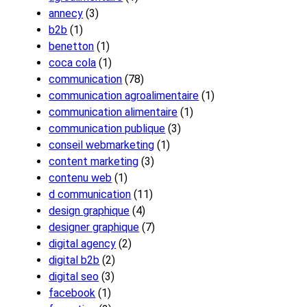
annecy
(3)
b2b
(1)
benetton
(1)
coca cola
(1)
communication
(78)
communication agroalimentaire
(1)
communication alimentaire
(1)
communication publique
(3)
conseil webmarketing
(1)
content marketing
(3)
contenu web
(1)
d communication
(11)
design graphique
(4)
designer graphique
(7)
digital agency
(2)
digital b2b
(2)
digital seo
(3)
facebook
(1)