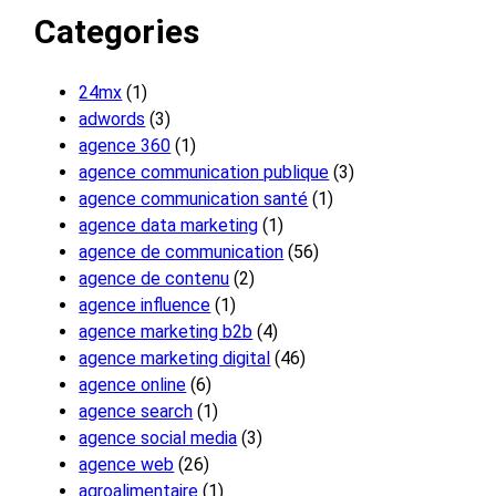
Categories
24mx
(1)
adwords
(3)
agence 360
(1)
agence communication publique
(3)
agence communication santé
(1)
agence data marketing
(1)
agence de communication
(56)
agence de contenu
(2)
agence influence
(1)
agence marketing b2b
(4)
agence marketing digital
(46)
agence online
(6)
agence search
(1)
agence social media
(3)
agence web
(26)
agroalimentaire
(1)