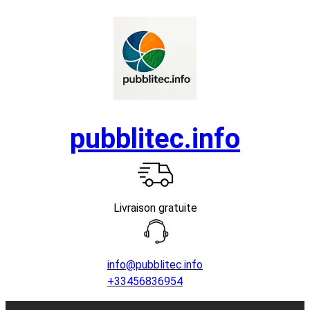
Aller
au
contenu
pubblitec.info
Livraison gratuite
info@pubblitec.info
+33456836954