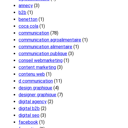
annecy
(3)
b2b
(1)
benetton
(1)
coca cola
(1)
communication
(78)
communication agroalimentaire
(1)
communication alimentaire
(1)
communication publique
(3)
conseil webmarketing
(1)
content marketing
(3)
contenu web
(1)
d communication
(11)
design graphique
(4)
designer graphique
(7)
digital agency
(2)
digital b2b
(2)
digital seo
(3)
facebook
(1)